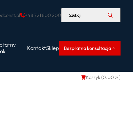
dconst.pl
+48 721 800 200
Szukaj
płatny
Kontakt
Sklep
Bezpłatna konsultacja
ok
Koszyk (
0.00
zł
)