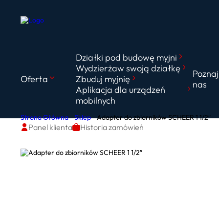
Działki pod budowę myjni
Wydzierżaw swoją działkę
Poznaj
Oferta
Zbuduj myjnię
nas
Aplikacja dla urządzeń
mobilnych
Strona Główna
Sklep
Adapter do zbiorników SCHEER 1 1/2″
Panel klienta
Historia zamówień