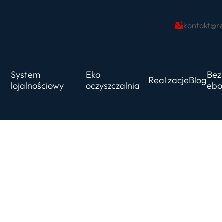
kontakt@re
System
Eko
Bez
Realizacje
Blog
lojalnościowy
oczyszczalnia
ebo