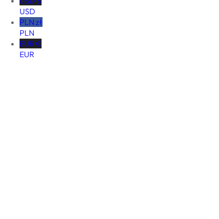
USD $
USD
PLN zł
PLN
EUR €
EUR