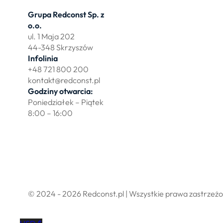
Grupa Redconst Sp. z
Oferta
o.o.
Działki po
ul. 1 Maja 202
Wydzierża
44-348 Skrzyszów
Zbuduj myj
Infolinia
+48 721 800 200
kontakt@redconst.pl
Godziny otwarcia:
Poniedziałek – Piątek
8:00 – 16:00
Polityka prywatności
Regulamin sklepu internetowego
© 2024 - 2026 Redconst.pl | Wszystkie prawa zastrzeż