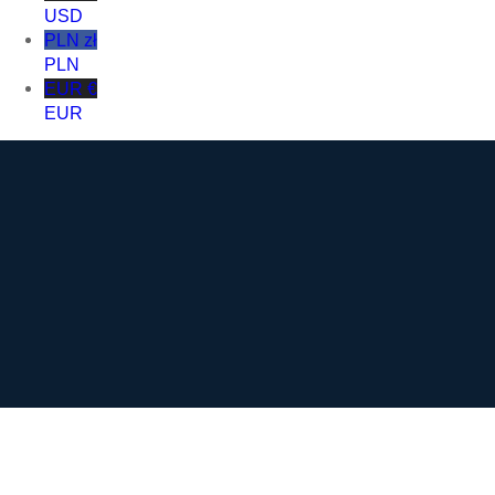
USD
PLN zł
PLN
EUR €
EUR