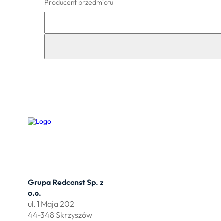
Producent przedmiotu
Grupa Redconst Sp. z
Oferta
o.o.
Działki po
ul. 1 Maja 202
Wydzierża
44-348 Skrzyszów
Zbuduj myj