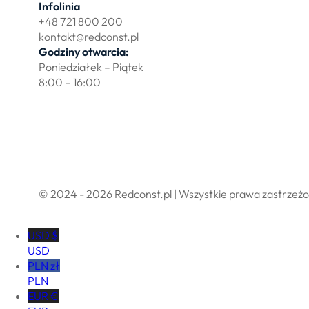
Infolinia
+48 721 800 200
kontakt@redconst.pl
Godziny otwarcia:
Poniedziałek – Piątek
8:00 – 16:00
Polityka prywatności
Regulamin sklepu internetowego
© 2024 - 2026 Redconst.pl | Wszystkie prawa zastrzeż
USD $
USD
PLN zł
PLN
EUR €