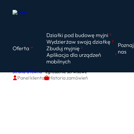
Działki pod budowę myjni
Wydzierżaw swoją działkę
Poznaj
Oferta
Zbuduj myjnię
nas
Aplikacja dla urządzeń
mobilnych
Strona Główna
Zgłoszenie serwisowe
Panel klienta
Historia zamówień
Zgłoszenie se
natychmiast!