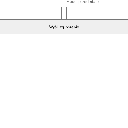
Model przedmiotu
Poznaj nas
d budowę myjni
System lojalnościowy
w działkę
Eko oczyszczalnia
nię
Realizacje