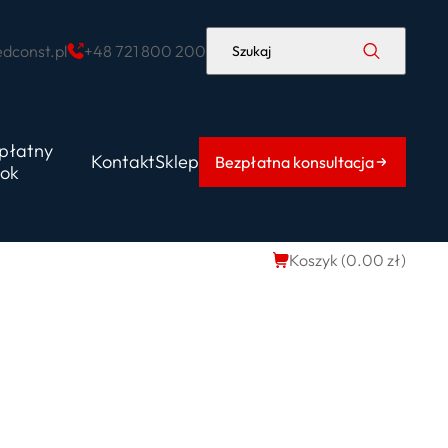
dconst.pl
+48 721 800 200
Szukaj
płatny
Kontakt
Sklep
Bezpłatna konsultacja
ok
Koszyk (
0.00
zł
)