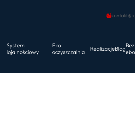
kontakt@re
System
Eko
Bez
Realizacje
Blog
lojalnościowy
oczyszczalnia
ebo
rwisowe – działamy