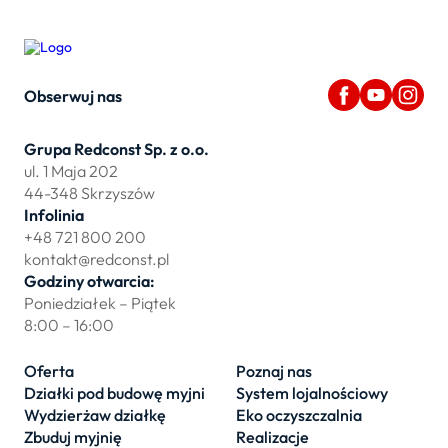
Obserwuj nas
Grupa Redconst Sp. z o.o.
ul. 1 Maja 202
44-348 Skrzyszów
Infolinia
+48 721 800 200
kontakt@redconst.pl
Godziny otwarcia:
Poniedziałek – Piątek
8:00 – 16:00
Oferta
Poznaj nas
Działki pod budowę myjni
System lojalnościowy
Wydzierżaw działkę
Eko oczyszczalnia
Zbuduj myjnię
Realizacje