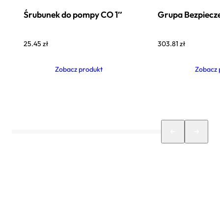
Śrubunek do pompy CO 1″
Grupa Bezpiecz
25.45
zł
303.81
zł
Zobacz produkt
Zobacz 