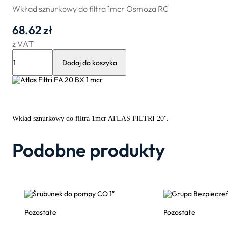
Wkład sznurkowy do filtra 1mcr Osmoza RC
68.62
zł
z VAT
ilość
Atlas
Dodaj do koszyka
Filtri
FA
20
BX
1
mcr
Wkład sznurkowy do filtra 1mcr ATLAS FILTRI 20".
Podobne produkty
Pozostałe
Pozostałe