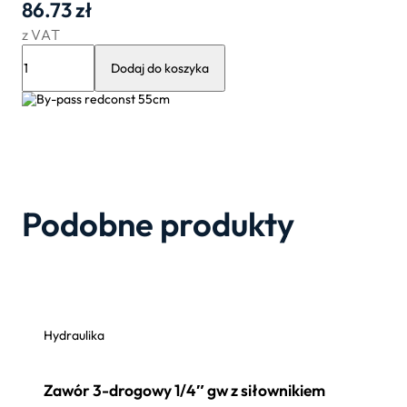
86.73
zł
z VAT
ilość
By-
Dodaj do koszyka
pass
redconst
55cm
Podobne produkty
Hydraulika
Zawór 3-drogowy 1/4″ gw z siłownikiem