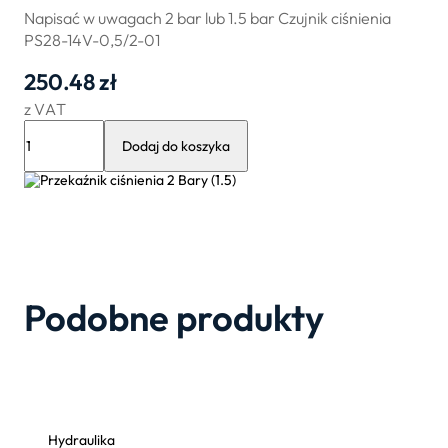
Napisać w uwagach 2 bar lub 1.5 bar Czujnik ciśnienia
PS28-14V-0,5/2-01
250.48
zł
z VAT
ilość
Przekaźnik
Dodaj do koszyka
ciśnienia
2
Bary
(1.5)
Podobne produkty
Hydraulika