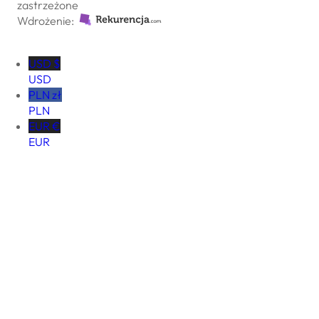
zastrzeżone
Wdrożenie:
USD $
USD
PLN zł
PLN
EUR €
EUR