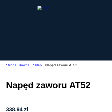
Strona Główna
Sklep
Napęd zaworu AT52
Napęd zaworu AT52
338.94
zł