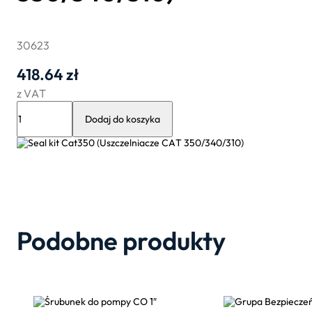
30623
418.64
zł
z VAT
ilość
Seal
Dodaj do koszyka
kit
Cat350
(Uszczelniacze
CAT
350/340/310)
Podobne produkty