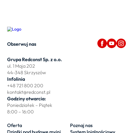
Obserwuj nas
Grupa Redconst Sp. z o.o.
ul. 1 Maja 202
44-348 Skrzyszów
Infolinia
+48 721 800 200
kontakt@redconst.pl
Godziny otwarcia:
Poniedziałek – Piątek
8:00 – 16:00
Oferta
Poznaj nas
Działki pod budowę myjni
System lojalnościowy