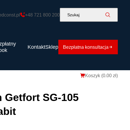
edconst.pl
+48 721 800 200
Szukaj
zpłatny
Kontakt
Sklep
Bezpłatna konsultacja
ook
Koszyk (
0.00
zł
)
 Getfort SG-105
abit