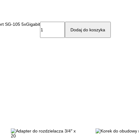
fort SG-105 5xGigabit
Dodaj do koszyka