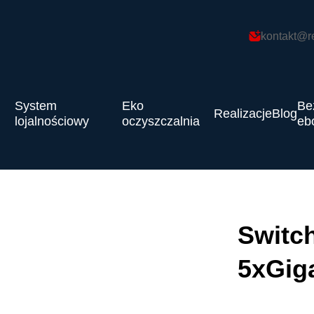
kontakt@r
System
Eko
Be
Realizacje
Blog
lojalnościowy
oczyszczalnia
eb
Switch
5xGig