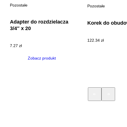
Pozostałe
Pozostałe
Adapter do rozdzielacza
Korek do obud
3/4″ x 20
122.34
zł
7.27
zł
Zobacz produkt