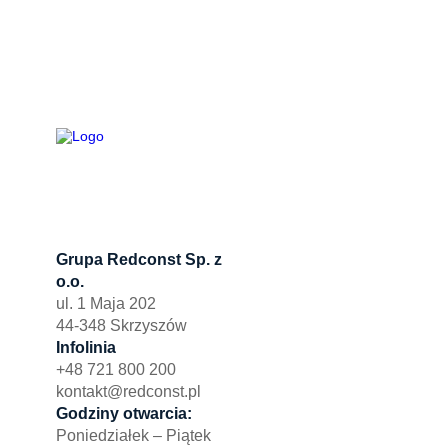
Grupa Redconst Sp. z
Oferta
o.o.
Działki po
ul. 1 Maja 202
Wydzierża
44-348 Skrzyszów
Zbuduj myj
Infolinia
+48 721 800 200
kontakt@redconst.pl
Godziny otwarcia:
Poniedziałek – Piątek