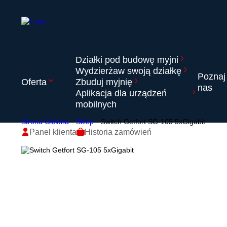
Działki pod budowę myjni
Wydzierżaw swoją działkę
Poznaj
Oferta
Zbuduj myjnię
nas
Aplikacja dla urządzeń
mobilnych
Strona Główna
Sklep
Switch Getfort SG-105 5xGigabit
Panel klienta
Historia zamówień