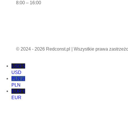
8:00 – 16:00
Polityka prywatności
Regulamin sklepu internetowego
© 2024 - 2026 Redconst.pl | Wszystkie prawa zastrzeż
USD $
USD
PLN zł
PLN
EUR €
EUR