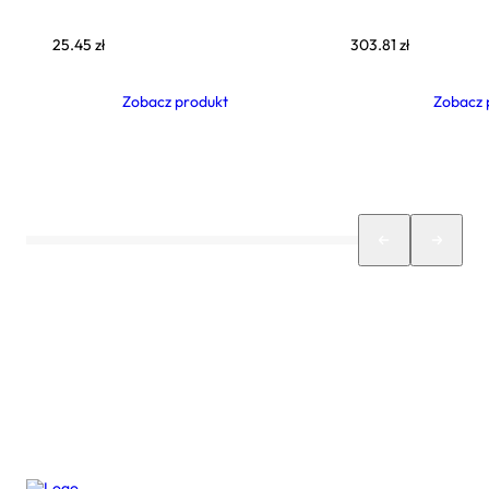
25.45
zł
303.81
zł
Zobacz produkt
Zobacz 