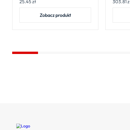
25.45
zł
303.81
z
Zobacz produkt