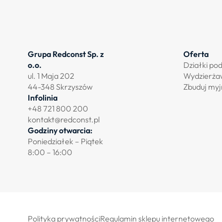
Grupa Redconst Sp. z
Oferta
o.o.
Działki po
ul. 1 Maja 202
Wydzierża
44-348 Skrzyszów
Zbuduj myj
Infolinia
+48 721 800 200
kontakt@redconst.pl
Godziny otwarcia:
Poniedziałek – Piątek
8:00 – 16:00
Polityka prywatności
Regulamin sklepu internetowego