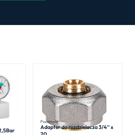
Pozostałe
Adapter do rozdzielacza 3/4″ x
2,5Bar
20