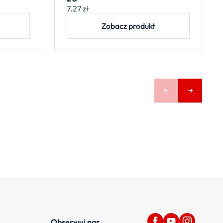
7.27
zł
Zobacz produkt
Obserwuj nas