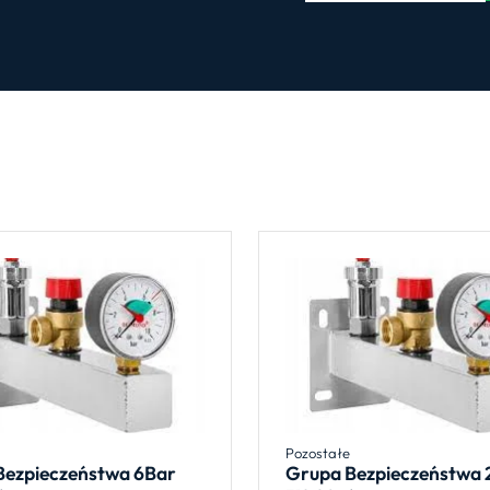
DN06
Pozostałe
Bezpieczeństwa 6Bar
Grupa Bezpieczeństwa 