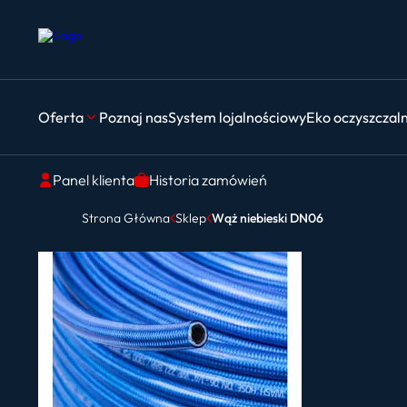
Oferta
Poznaj nas
System lojalnościowy
Eko oczyszczal
Panel klienta
Historia zamówień
Strona Główna
Sklep
Wąż niebieski DN06