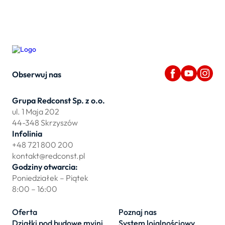
Obserwuj nas
Grupa Redconst Sp. z o.o.
ul. 1 Maja 202
44-348 Skrzyszów
Infolinia
+48 721 800 200
kontakt@redconst.pl
Godziny otwarcia:
Poniedziałek – Piątek
8:00 – 16:00
Oferta
Poznaj nas
Działki pod budowę myjni
System lojalnościowy