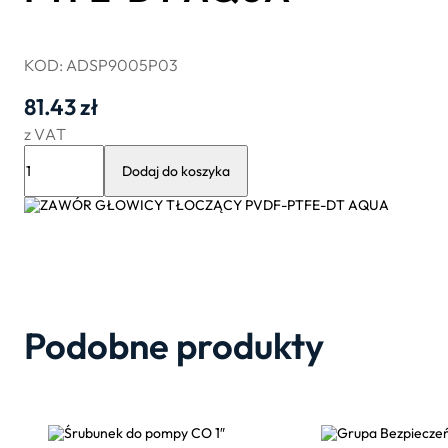
KOD: ADSP9005P03
81.43
zł
z VAT
ilość
ZAWÓR
Dodaj do koszyka
GŁOWICY
TŁOCZĄCY
PVDF-
PTFE-
DT
AQUA
Podobne produkty