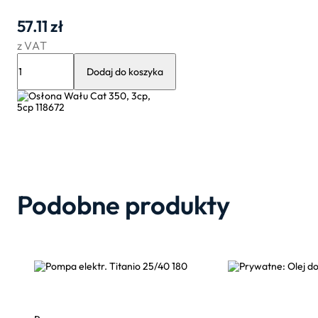
57.11
zł
z VAT
ilość
Osłona
Dodaj do koszyka
Wału
Cat
350,
3cp,
5cp
118672
Podobne produkty