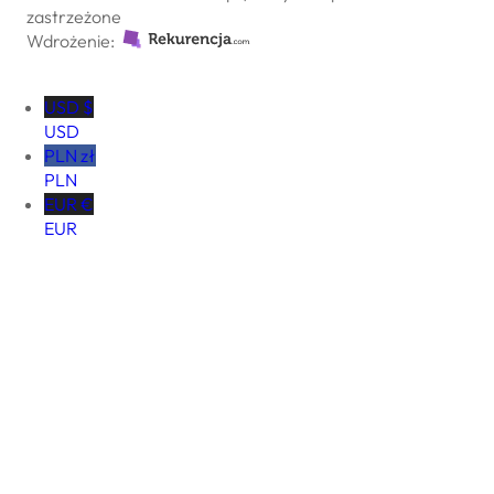
zastrzeżone
Wdrożenie:
USD $
USD
PLN zł
PLN
EUR €
EUR