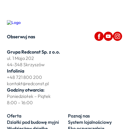
Obserwuj nas
Grupa Redconst Sp. z o.o.
ul. 1 Maja 202
44-348 Skrzyszów
Infolinia
+48 721 800 200
kontakt@redconst.pl
Godziny otwarcia:
Poniedziałek – Piątek
8:00 – 16:00
Oferta
Poznaj nas
Działki pod budowę myjni
System lojalnościowy
Wydzierżaw działkę
Eko oczyszczalnia