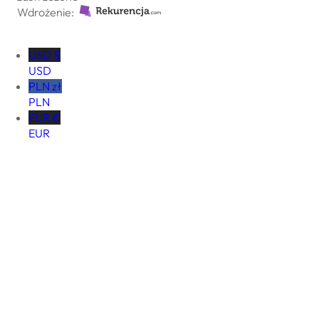
Wdrożenie:
USD $
USD
PLN zł
PLN
EUR €
EUR