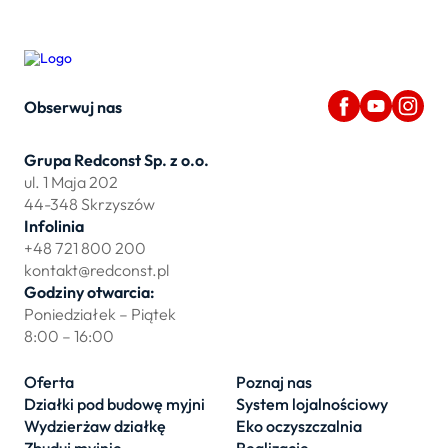
Obserwuj nas
Grupa Redconst Sp. z o.o.
ul. 1 Maja 202
44-348 Skrzyszów
Infolinia
+48 721 800 200
kontakt@redconst.pl
Godziny otwarcia:
Poniedziałek – Piątek
8:00 – 16:00
Oferta
Poznaj nas
Działki pod budowę myjni
System lojalnościowy
Wydzierżaw działkę
Eko oczyszczalnia
Zbuduj myjnię
Realizacje