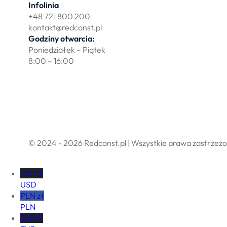
Infolinia
+48 721 800 200
kontakt@redconst.pl
Godziny otwarcia:
Poniedziałek – Piątek
8:00 – 16:00
Polityka prywatności
Regulamin sklepu internetowego
© 2024 - 2026 Redconst.pl | Wszystkie prawa zastrzeż
USD $
USD
PLN zł
PLN
EUR €