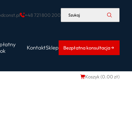
dconst.pl
+48 721 800 200
Szukaj
płatny
Kontakt
Sklep
Bezpłatna konsultacja
ok
Koszyk (
0.00
zł
)