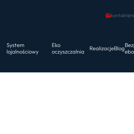
kontakt@re
System
Eko
Bez
Realizacje
Blog
lojalnościowy
oczyszczalnia
ebo