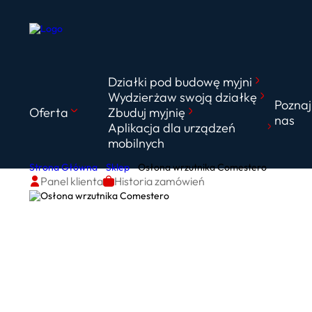
Działki pod budowę myjni
Wydzierżaw swoją działkę
Poznaj
Oferta
Zbuduj myjnię
nas
Aplikacja dla urządzeń
mobilnych
Strona Główna
Sklep
Osłona wrzutnika Comestero
Panel klienta
Historia zamówień