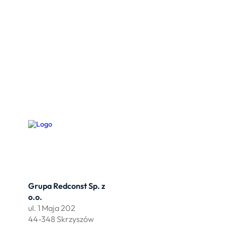
Grupa Redconst Sp. z
Oferta
o.o.
Działki po
ul. 1 Maja 202
Wydzierża
44-348 Skrzyszów
Zbuduj myj