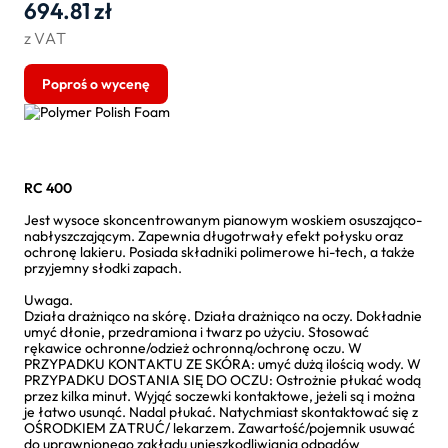
694.81
zł
z VAT
Poproś o wycenę
RC 400
Jest wysoce skoncentrowanym pianowym woskiem osuszająco-
nabłyszczającym. Zapewnia długotrwały efekt połysku oraz
ochronę lakieru. Posiada składniki polimerowe hi-tech, a także
przyjemny słodki zapach.
Uwaga.
Działa drażniąco na skórę. Działa drażniąco na oczy. Dokładnie
umyć dłonie, przedramiona i twarz po użyciu. Stosować
rękawice ochronne/odzież ochronną/ochronę oczu. W
PRZYPADKU KONTAKTU ZE SKÓRA: umyć dużą ilością wody. W
PRZYPADKU DOSTANIA SIĘ DO OCZU: Ostrożnie płukać wodą
przez kilka minut. Wyjąć soczewki kontaktowe, jeżeli są i można
je łatwo usunąć. Nadal płukać. Natychmiast skontaktować się z
OŚRODKIEM ZATRUĆ/ lekarzem. Zawartość/pojemnik usuwać
do uprawnionego zakładu unieszkodliwiania odpadów