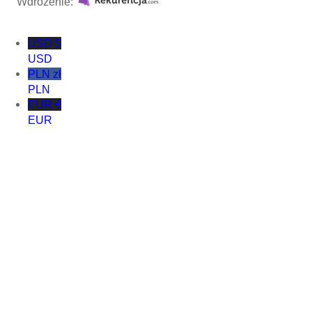
Wdrożenie:
USD $
USD
PLN zł
PLN
EUR €
EUR