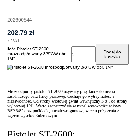
202600544
202.79
zł
z VAT
ilość Pistolet ST-2600
Dodaj do
mrozoodp/otwarty 3/8"GW obr.
koszyka
1/4"
Mrozoodporny pistolet ST-2600 używany przy lancy do mycia
zasadniczego oraz lancy pianowej. Cechuje go wytrzymałość i
niezawodność. Od strony wlotowej gwint wewnętrzny 3/8", od strony
wylotowej 1/4". Warto zaopatrzyć się w nypel wysokociśnieniowy
BSP 3/8" oraz podkładkę metalowo-gumową w celu połączenia z
wężem wysokociśnieniowym.
Pistolet ST-2600: