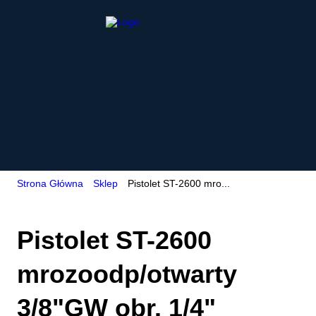
Strona Główna
Sklep
Pistolet ST-2600 mro...
Pistolet ST-2600
mrozoodp/otwarty
3/8"GW obr. 1/4"