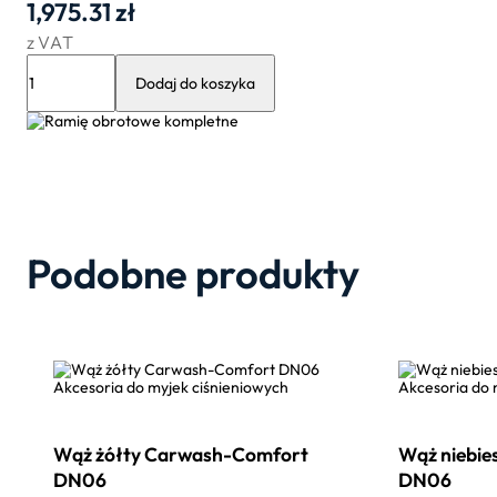
1,975.31
zł
z VAT
ilość
Ramię
Dodaj do koszyka
obrotowe
długie
Podobne produkty
Akcesoria do myjek ciśnieniowych
Akcesoria do 
Wąż żółty Carwash-Comfort
Wąż niebie
DN06
DN06