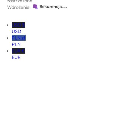
zastrzeżone
Wdrożenie:
USD $
USD
PLN zł
PLN
EUR €
EUR