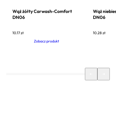
Wąż żółty Carwash-Comfort
Wąż niebie
DN06
DN06
10.17
zł
10.28
zł
Zobacz produkt