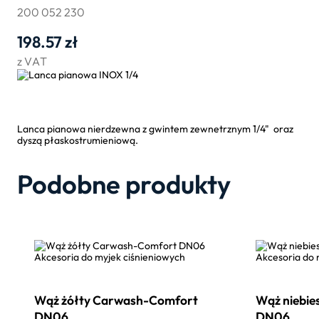
200 052 230
198.57
zł
z VAT
Lanca pianowa nierdzewna z gwintem zewnetrznym 1/4" oraz
dyszą płaskostrumieniową.
Podobne produkty
Akcesoria do myjek ciśnieniowych
Akcesoria do 
Wąż żółty Carwash-Comfort
Wąż niebie
DN06
DN06