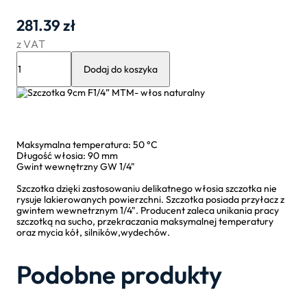
281.39
zł
z VAT
ilość
Szczotka
Dodaj do koszyka
9cm
F1/4”
MTM-
włos
naturalny
Maksymalna temperatura: 50 °C
Długość włosia: 90 mm
Gwint wewnętrzny GW 1/4"
Szczotka dzięki zastosowaniu delikatnego włosia szczotka nie
rysuje lakierowanych powierzchni. Szczotka posiada przyłacz z
gwintem wewnetrznym 1/4". Producent zaleca unikania pracy
szczotką na sucho, przekraczania maksymalnej temperatury
oraz mycia kół, silników,wydechów.
Podobne produkty