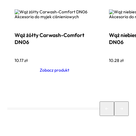
Akcesoria do myjek ciśnieniowych
Akcesoria do 
Wąż żółty Carwash-Comfort
Wąż niebie
DN06
DN06
10.17
zł
10.28
zł
Zobacz produkt