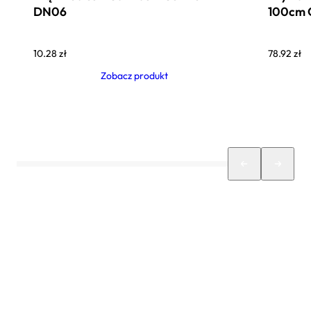
DN06
100cm
10.28
zł
78.92
zł
Zobacz produkt