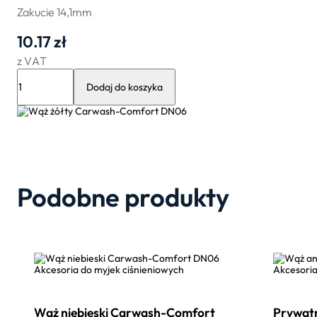
Zakucie 14,1mm
10.17
zł
z VAT
ilość
Wąż
Dodaj do koszyka
żółty
Carwash-
Comfort
DN06
Podobne produkty
Akcesoria do myjek ciśnieniowych
Akcesoria
Wąż niebieski Carwash-Comfort
Prywatn