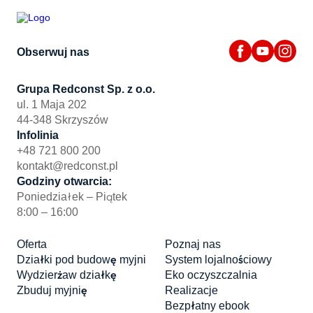
Obserwuj nas
Grupa Redconst Sp. z o.o.
ul. 1 Maja 202
44-348 Skrzyszów
Infolinia
+48 721 800 200
kontakt@redconst.pl
Godziny otwarcia:
Poniedziałek – Piątek
8:00 – 16:00
Oferta
Poznaj nas
Działki pod budowę myjni
System lojalnościowy
Wydzierżaw działkę
Eko oczyszczalnia
Zbuduj myjnię
Realizacje
Bezpłatny ebook