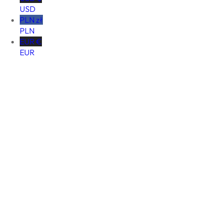
USD
PLN zł
PLN
EUR €
EUR