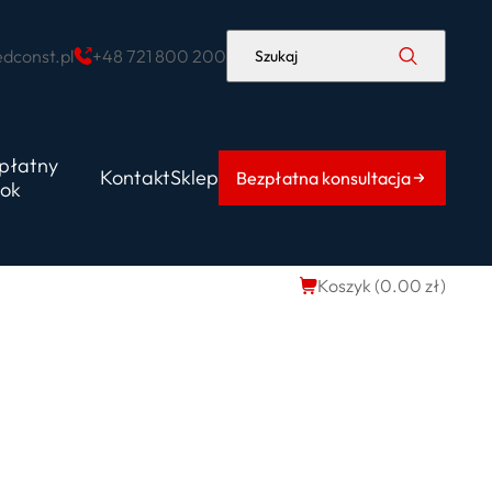
dconst.pl
+48 721 800 200
Szukaj
płatny
Kontakt
Sklep
Bezpłatna konsultacja
ok
Koszyk (
0.00
zł
)