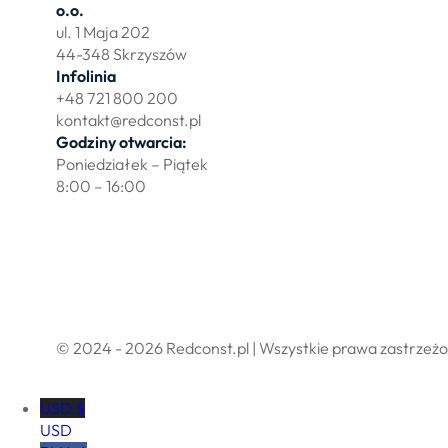
o.o.
Działki po
ul. 1 Maja 202
Wydzierża
44-348 Skrzyszów
Zbuduj myj
Infolinia
+48 721 800 200
kontakt@redconst.pl
Godziny otwarcia:
Poniedziałek – Piątek
8:00 – 16:00
Polityka prywatności
Regulamin sklepu internetowego
© 2024 - 2026 Redconst.pl | Wszystkie prawa zastrzeż
USD $
USD