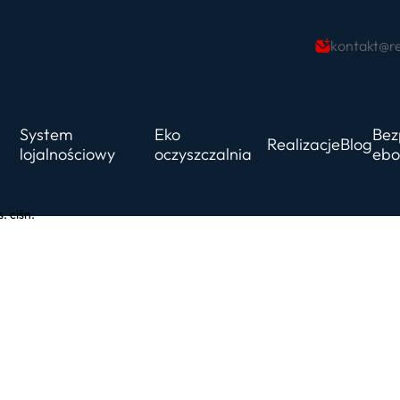
kontakt@re
System
Eko
Bez
Realizacje
Blog
lojalnościowy
oczyszczalnia
ebo
. ciśn.