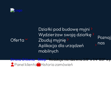
Działki pod budowę myjni
Wydzierżaw swoją działkę
Poznaj
Oferta
Zbuduj myjnię
nas
Aplikacja dla urządzeń
mobilnych
Strona Główna
Sklep
Redukcja nierdzewna 3/8″ x 1/4″ BSP wys
Panel klienta
Historia zamówień