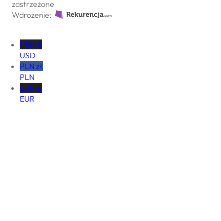
zastrzeżone
Wdrożenie:
USD $
USD
PLN zł
PLN
EUR €
EUR