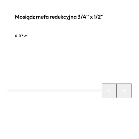
Mosiądz mufa redukcyjna 3/4″ x 1/2″
6.57
zł