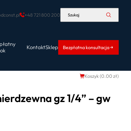
dconst.pl
+48 721 800 200
Szukaj
płatny
Kontakt
Sklep
Bezpłatna konsultacja
ok
Koszyk (
0.00
zł
)
nierdzewna gz 1/4” – gw