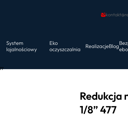
kontakt@re
System
Eko
Bez
Realizacje
Blog
lojalnościowy
oczyszczalnia
ebo
77
Redukcja 
1/8” 477