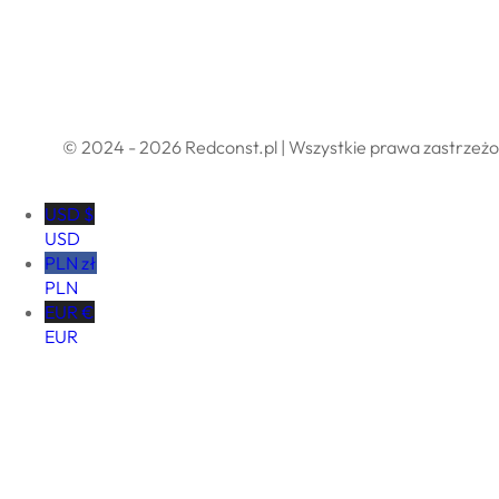
Polityka prywatności
Regulamin sklepu internetowego
© 2024 - 2026 Redconst.pl | Wszystkie prawa zastrzeż
USD $
USD
PLN zł
PLN
EUR €
EUR