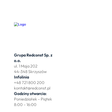
Grupa Redconst Sp. z
Oferta
o.o.
Działki po
ul. 1 Maja 202
Wydzierża
44-348 Skrzyszów
Zbuduj myj
Infolinia
+48 721 800 200
kontakt@redconst.pl
Godziny otwarcia:
Poniedziałek – Piątek
8:00 – 16:00