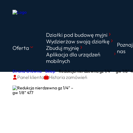
Działki pod budowę myjni
Wydzierżaw swoją działkę
Poznaj
Oferta
Zbuduj myjnię
nas
Aplikacja dla urządzeń
mobilnych
Strona Główna
Sklep
Redukcja nierdzewna gz 1/4” – gw 1/8” 4
Panel klienta
Historia zamówień