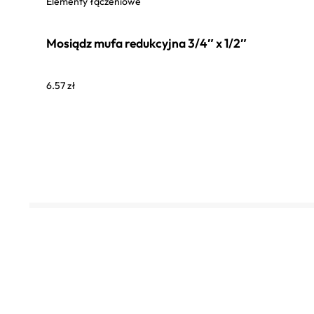
Elementy łączeniowe
Mosiądz mufa redukcyjna 3/4″ x 1/2″
6.57
zł