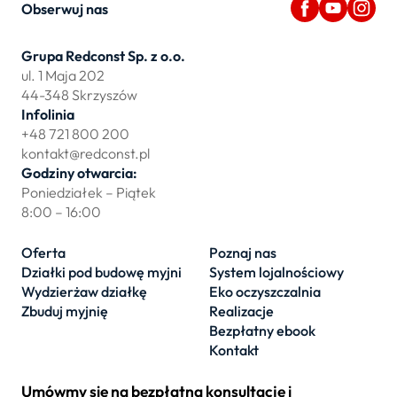
Obserwuj nas
Grupa Redconst Sp. z o.o.
ul. 1 Maja 202
44-348 Skrzyszów
Infolinia
+48 721 800 200
kontakt@redconst.pl
Godziny otwarcia:
Poniedziałek – Piątek
8:00 – 16:00
Oferta
Poznaj nas
Działki pod budowę myjni
System lojalnościowy
Wydzierżaw działkę
Eko oczyszczalnia
Zbuduj myjnię
Realizacje
Bezpłatny ebook
Kontakt
Umówmy się na bezpłatną konsultację i