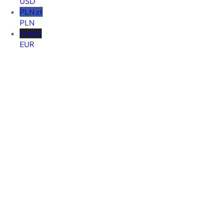
USD
PLN zł
PLN
EUR €
EUR