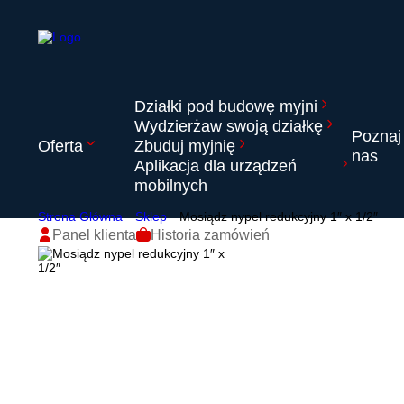
Działki pod budowę myjni
Wydzierżaw swoją działkę
Poznaj
Oferta
Zbuduj myjnię
nas
Aplikacja dla urządzeń
mobilnych
Strona Główna
Sklep
Mosiądz nypel redukcyjny 1″ x 1/2″
Panel klienta
Historia zamówień