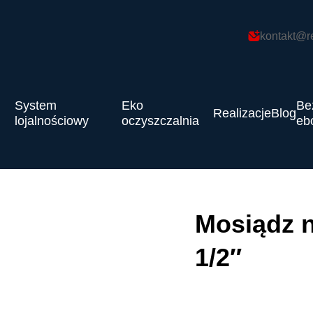
kontakt@r
System
Eko
Be
Realizacje
Blog
lojalnościowy
oczyszczalnia
eb
Mosiądz n
1/2″