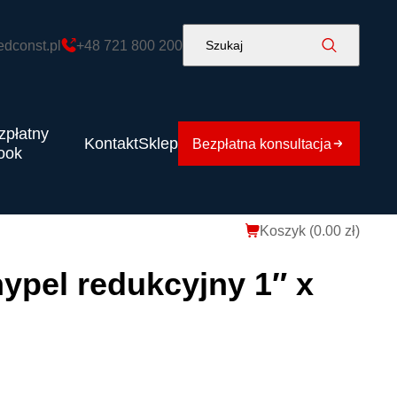
edconst.pl
+48 721 800 200
Szukaj
zpłatny
Kontakt
Sklep
Bezpłatna konsultacja
ook
Koszyk (
0.00
zł
)
ypel redukcyjny 1″ x