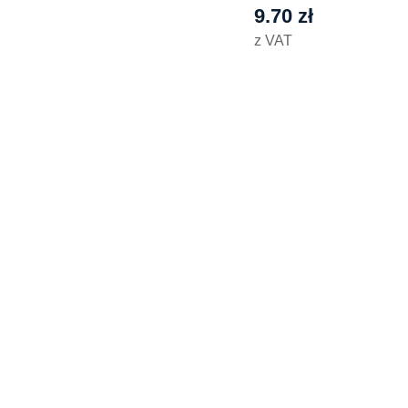
9.70
zł
z VAT