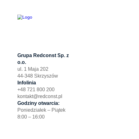
Grupa Redconst Sp. z
Oferta
o.o.
Działki po
ul. 1 Maja 202
Wydzierża
44-348 Skrzyszów
Zbuduj myj
Infolinia
+48 721 800 200
kontakt@redconst.pl
Godziny otwarcia:
Poniedziałek – Piątek
8:00 – 16:00