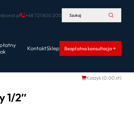
dconst.pl
+48 721 800 200
Szukaj
płatny
Kontakt
Sklep
Bezpłatna konsultacja
ok
Koszyk (
0.00
zł
)
y 1/2″