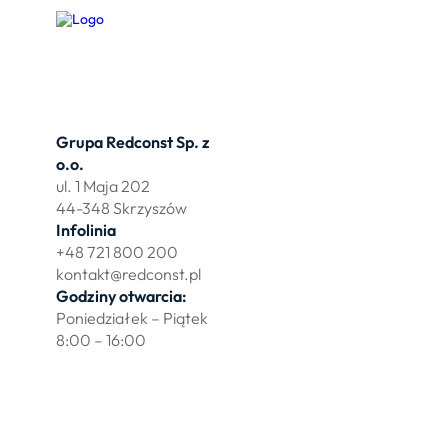
Grupa Redconst Sp. z
Oferta
o.o.
Działki po
ul. 1 Maja 202
Wydzierża
44-348 Skrzyszów
Zbuduj myj
Infolinia
+48 721 800 200
kontakt@redconst.pl
Godziny otwarcia:
Poniedziałek – Piątek
8:00 – 16:00