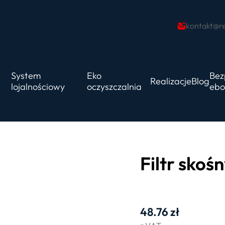
kontakt@re
System
Eko
Bez
Realizacje
Blog
lojalnościowy
oczyszczalnia
ebo
Filtr skośn
48.76
zł