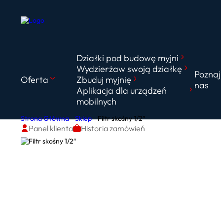
Działki pod budowę myjni
Wydzierżaw swoją działkę
Poznaj
Oferta
Zbuduj myjnię
nas
Aplikacja dla urządzeń
mobilnych
Strona Główna
Sklep
Filtr skośny 1/2″
Panel klienta
Historia zamówień