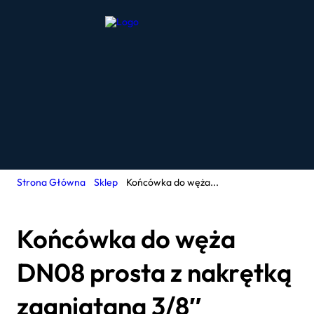
Strona Główna
Sklep
Końcówka do węża...
Końcówka do węża
DN08 prosta z nakrętką
zagniataną 3/8″