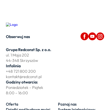
Obserwuj nas
Grupa Redconst Sp. z o.o.
ul. 1 Maja 202
44-348 Skrzyszów
Infolinia
+48 721 800 200
kontakt@redconst.pl
Godziny otwarcia:
Poniedziałek – Piątek
8:00 – 16:00
Oferta
Poznaj nas
Działki pod budowę myjni
System lojalnościowy