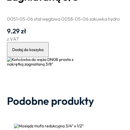
0051-05-06 stal węglowa 0058-05-06 zakuwka hydro
9.29
zł
z VAT
Dodaj do koszyka
ilość
Końcówka
do
węża
DN08
prosta
z
nakrętką
zagniataną
3/8″
Podobne produkty