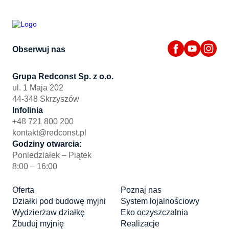
Obserwuj nas
Grupa Redconst Sp. z o.o.
ul. 1 Maja 202
44-348 Skrzyszów
Infolinia
+48 721 800 200
kontakt@redconst.pl
Godziny otwarcia:
Poniedziałek – Piątek
8:00 – 16:00
Oferta
Poznaj nas
Działki pod budowę myjni
System lojalnościowy
Wydzierżaw działkę
Eko oczyszczalnia
Zbuduj myjnię
Realizacje