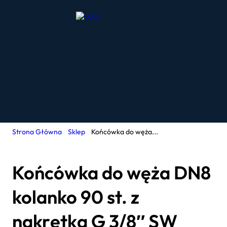
Strona Główna
Sklep
Końcówka do węża...
Końcówka do węża DN8
kolanko 90 st. z
nakrętką G 3/8″ SW