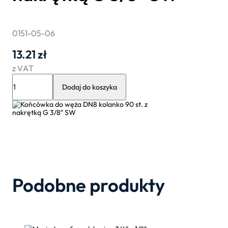
0151-05-06
13.21
zł
z VAT
ilość
Końcówka
Dodaj do koszyka
do
węża
DN8
kolanko
90
st.
z
nakrętką
G
3/8″
SW
Podobne produkty