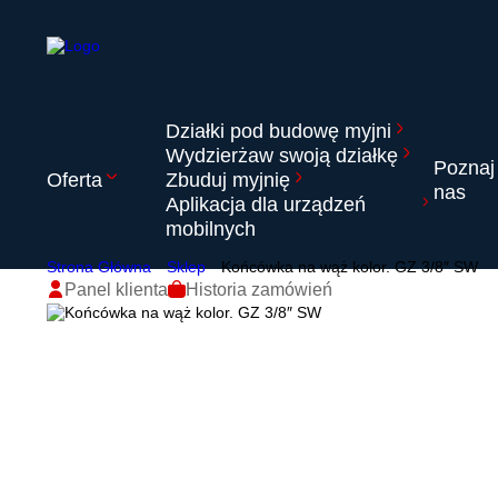
Działki pod budowę myjni
Wydzierżaw swoją działkę
Poznaj
Oferta
Zbuduj myjnię
nas
Aplikacja dla urządzeń
mobilnych
Strona Główna
Sklep
Końcówka na wąż kolor. GZ 3/8″ SW
Panel klienta
Historia zamówień