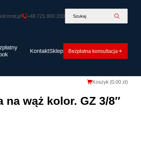
edconst.pl
+48 721 800 200
Szukaj
zpłatny
Kontakt
Sklep
Bezpłatna konsultacja
ook
Koszyk (
0.00
zł
)
na wąż kolor. GZ 3/8″