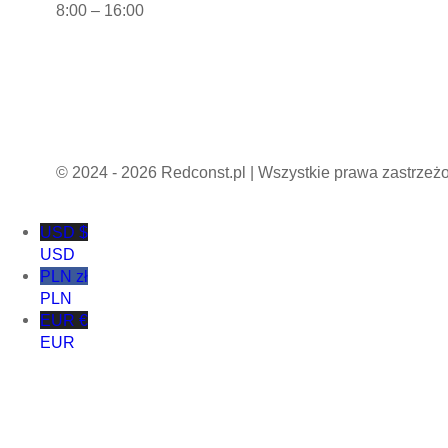
8:00 – 16:00
Polityka prywatności
Regulamin sklepu internetowego
© 2024 - 2026 Redconst.pl | Wszystkie prawa zastrzeż
USD $
USD
PLN zł
PLN
EUR €
EUR