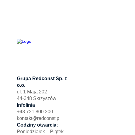
Grupa Redconst Sp. z
Oferta
o.o.
Działki po
ul. 1 Maja 202
Wydzierża
44-348 Skrzyszów
Zbuduj myj
Infolinia
+48 721 800 200
kontakt@redconst.pl
Godziny otwarcia:
Poniedziałek – Piątek