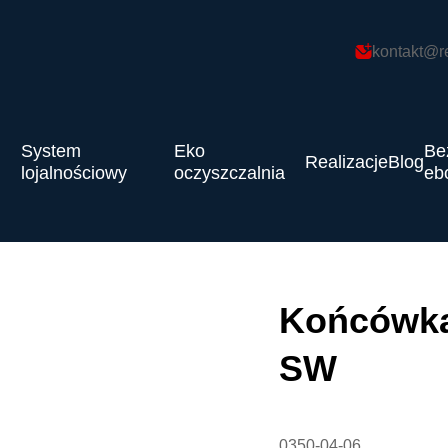
kontakt@r
System
Eko
Be
Realizacje
Blog
lojalnościowy
oczyszczalnia
eb
Końcówka 
SW
0350-04-06