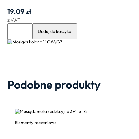
19.09
zł
z VAT
ilość
Mosiądz
Dodaj do koszyka
kolano
1″
GW/GZ
Podobne produkty
Elementy łączeniowe