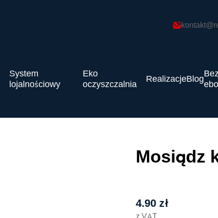
kontakt@r
System
Eko
Bez
Realizacje
Blog
lojalnościowy
oczyszczalnia
eb
Mosiądz k
4.90
zł
z VAT