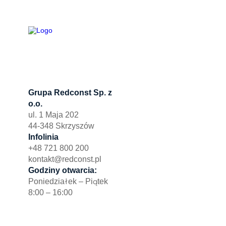
Grupa Redconst Sp. z
Oferta
o.o.
Działki po
ul. 1 Maja 202
Wydzierża
44-348 Skrzyszów
Zbuduj myj
Infolinia
+48 721 800 200
kontakt@redconst.pl
Godziny otwarcia:
Poniedziałek – Piątek
8:00 – 16:00