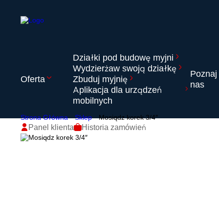
Działki pod budowę myjni
Wydzierżaw swoją działkę
Poznaj
Oferta
Zbuduj myjnię
nas
Aplikacja dla urządzeń
mobilnych
Strona Główna
Sklep
Mosiądz korek 3/4″
Panel klienta
Historia zamówień