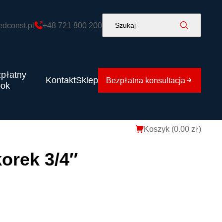
edconst.pl
+48 721 800 200
Szukaj
płatny
Kontakt
Sklep
Bezpłatna konsultacja
ook
Koszyk (
0.00
zł
)
orek 3/4″