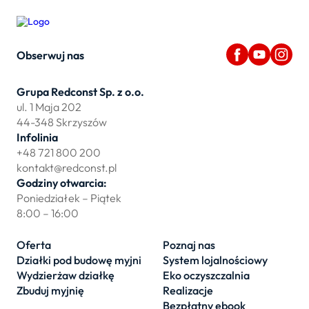
Obserwuj nas
Grupa Redconst Sp. z o.o.
ul. 1 Maja 202
44-348 Skrzyszów
Infolinia
+48 721 800 200
kontakt@redconst.pl
Godziny otwarcia:
Poniedziałek – Piątek
8:00 – 16:00
Oferta
Poznaj nas
Działki pod budowę myjni
System lojalnościowy
Wydzierżaw działkę
Eko oczyszczalnia
Zbuduj myjnię
Realizacje
Bezpłatny ebook