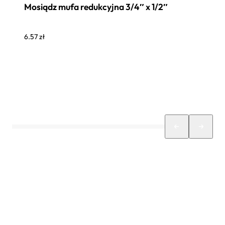
Mosiądz mufa redukcyjna 3/4″ x 1/2″
6.57
zł