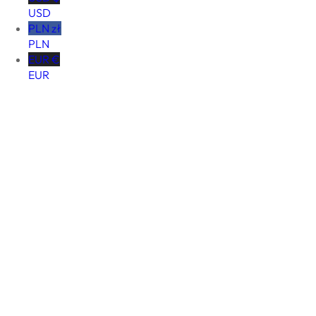
USD
PLN zł
PLN
EUR €
EUR