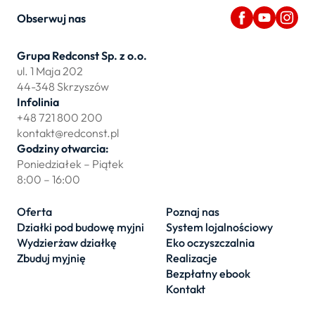
Obserwuj nas
Grupa Redconst Sp. z o.o.
ul. 1 Maja 202
44-348 Skrzyszów
Infolinia
+48 721 800 200
kontakt@redconst.pl
Godziny otwarcia:
Poniedziałek – Piątek
8:00 – 16:00
Oferta
Poznaj nas
Działki pod budowę myjni
System lojalnościowy
Wydzierżaw działkę
Eko oczyszczalnia
Zbuduj myjnię
Realizacje
Bezpłatny ebook
Kontakt