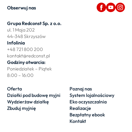
Obserwuj nas
Grupa Redconst Sp. z o.o.
ul. 1 Maja 202
44-348 Skrzyszów
Infolinia
+48 721 800 200
kontakt@redconst.pl
Godziny otwarcia:
Poniedziałek – Piątek
8:00 – 16:00
Oferta
Poznaj nas
Działki pod budowę myjni
System lojalnościowy
Wydzierżaw działkę
Eko oczyszczalnia
Zbuduj myjnię
Realizacje
Bezpłatny ebook
Kontakt