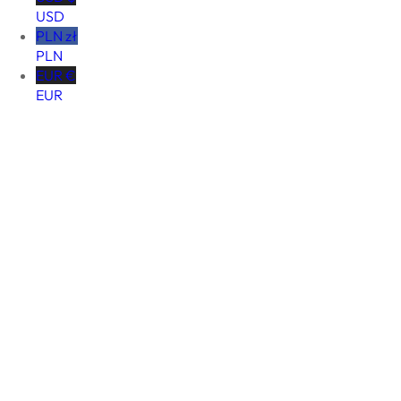
USD
PLN zł
PLN
EUR €
EUR