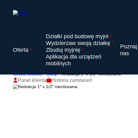
Działki pod budowę myjni
Wydzierżaw swoją działkę
Poznaj
Oferta
Zbuduj myjnię
nas
Aplikacja dla urządzeń
mobilnych
Strona Główna
Sklep
Redukcja 1″ x 1/2″ nierdzewna
Panel klienta
Historia zamówień