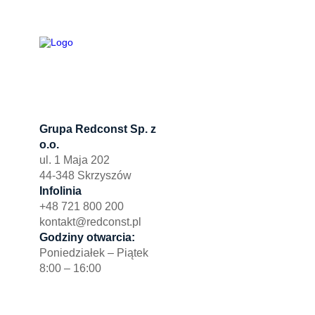
Grupa Redconst Sp. z
Oferta
o.o.
Działki po
ul. 1 Maja 202
Wydzierża
44-348 Skrzyszów
Zbuduj myj
Infolinia
+48 721 800 200
kontakt@redconst.pl
Godziny otwarcia:
Poniedziałek – Piątek
8:00 – 16:00