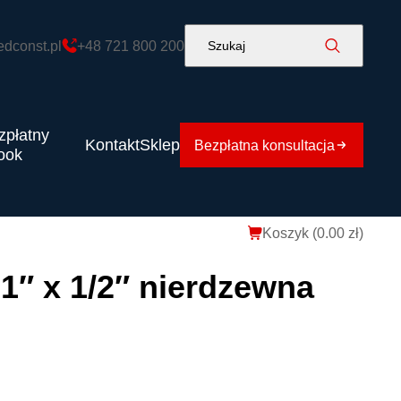
edconst.pl
+48 721 800 200
Szukaj
zpłatny
Kontakt
Sklep
Bezpłatna konsultacja
ook
Koszyk (
0.00
zł
)
1″ x 1/2″ nierdzewna