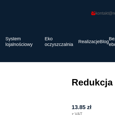
kontakt@r
System
Eko
Be
Realizacje
Blog
lojalnościowy
oczyszczalnia
eb
Redukcja 
13.85
zł
z VAT