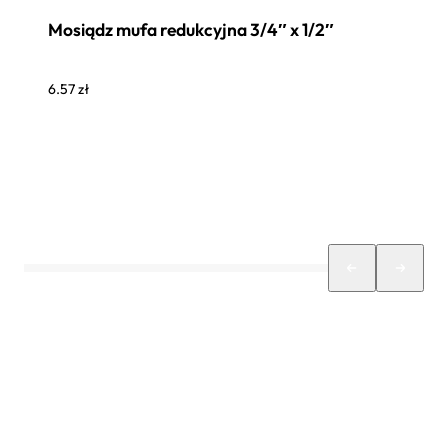
Mosiądz mufa redukcyjna 3/4″ x 1/2″
6.57
zł