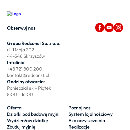
Obserwuj nas
Grupa Redconst Sp. z o.o.
ul. 1 Maja 202
44-348 Skrzyszów
Infolinia
+48 721 800 200
kontakt@redconst.pl
Godziny otwarcia:
Poniedziałek – Piątek
8:00 – 16:00
Oferta
Poznaj nas
Działki pod budowę myjni
System lojalnościowy
Wydzierżaw działkę
Eko oczyszczalnia
Zbuduj myjnię
Realizacje