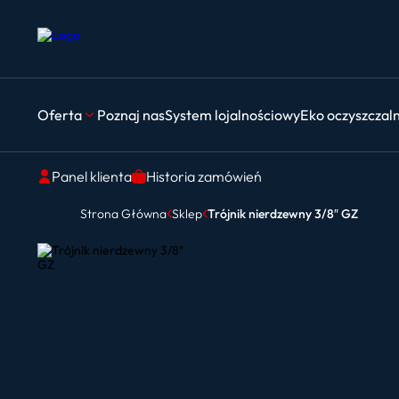
Oferta
Poznaj nas
System lojalnościowy
Eko oczyszczal
Panel klienta
Historia zamówień
Strona Główna
Sklep
Trójnik nierdzewny 3/8″ GZ