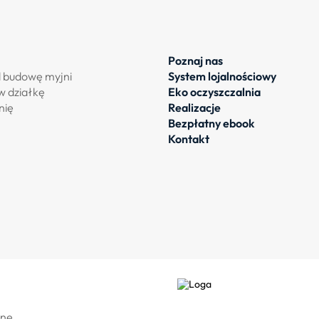
Poznaj nas
d budowę myjni
System lojalnościowy
w działkę
Eko oczyszczalnia
nię
Realizacje
Bezpłatny ebook
Kontakt
one