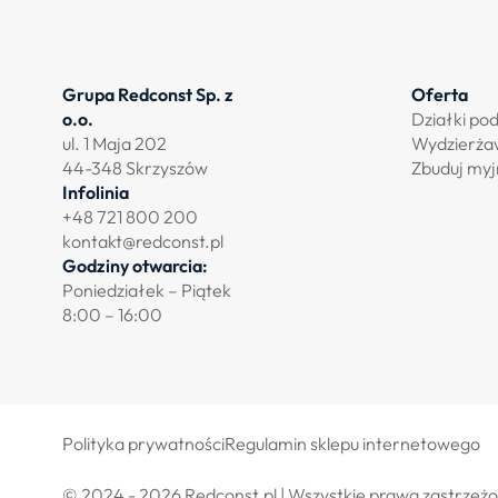
Grupa Redconst Sp. z
Oferta
o.o.
Działki po
ul. 1 Maja 202
Wydzierża
44-348 Skrzyszów
Zbuduj myj
Infolinia
+48 721 800 200
kontakt@redconst.pl
Godziny otwarcia:
Poniedziałek – Piątek
8:00 – 16:00
Polityka prywatności
Regulamin sklepu internetowego
© 2024 - 2026 Redconst.pl | Wszystkie prawa zastrzeż