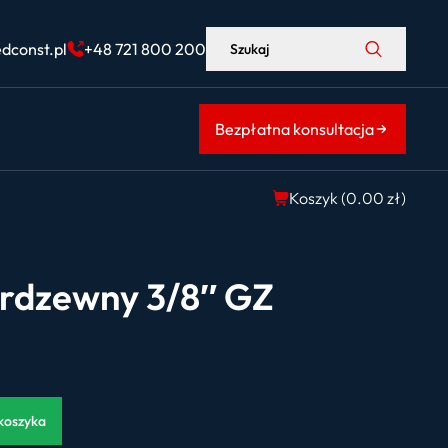
dconst.pl
+48 721 800 200
Szukaj
Bezpłatna konsultacja
Koszyk (
0.00
zł
)
ierdzewny 3/8″ GZ
koszyka