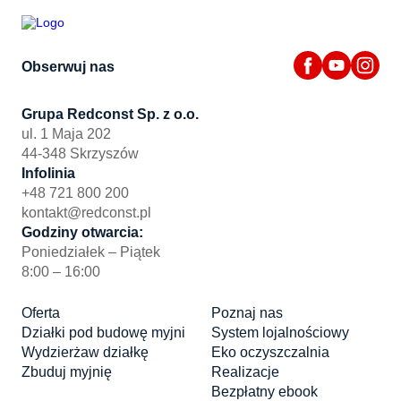
Obserwuj nas
Grupa Redconst Sp. z o.o.
ul. 1 Maja 202
44-348 Skrzyszów
Infolinia
+48 721 800 200
kontakt@redconst.pl
Godziny otwarcia:
Poniedziałek – Piątek
8:00 – 16:00
Oferta
Poznaj nas
Działki pod budowę myjni
System lojalnościowy
Wydzierżaw działkę
Eko oczyszczalnia
Zbuduj myjnię
Realizacje
Bezpłatny ebook