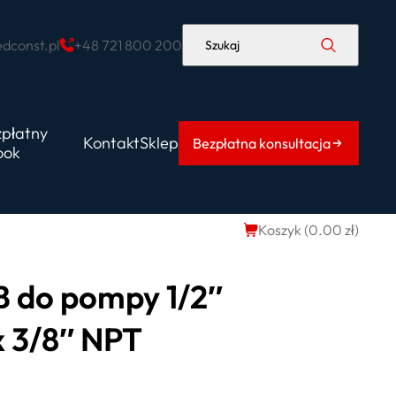
dconst.pl
+48 721 800 200
Szukaj
zpłatny
Kontakt
Sklep
Bezpłatna konsultacja
ook
Koszyk (
0.00
zł
)
B do pompy 1/2″
x 3/8″ NPT