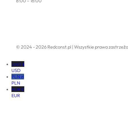
8:00 – 16:00
Polityka prywatności
Regulamin sklepu internetowego
© 2024 - 2026 Redconst.pl | Wszystkie prawa zastrzeż
USD $
USD
PLN zł
PLN
EUR €
EUR