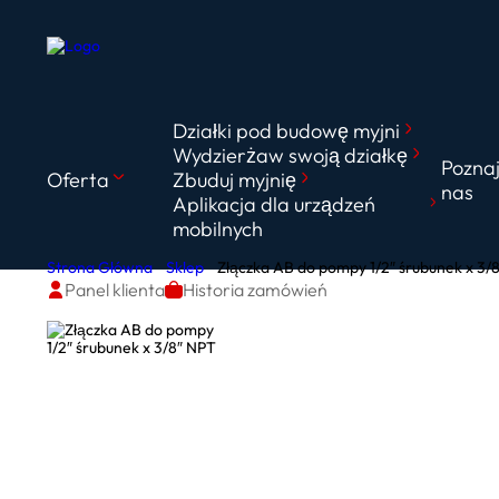
Działki pod budowę myjni
Wydzierżaw swoją działkę
Pozna
Oferta
Zbuduj myjnię
nas
Aplikacja dla urządzeń
mobilnych
Strona Główna
Sklep
Złączka AB do pompy 1/2″ śrubunek x 3/
Panel klienta
Historia zamówień