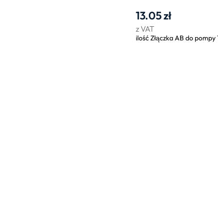
13.05
zł
z VAT
ilość Złączka AB do pompy 