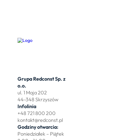
Grupa Redconst Sp. z
Oferta
o.o.
Działki po
ul. 1 Maja 202
Wydzierżaw
44-348 Skrzyszów
Zbuduj myj
Infolinia
+48 721 800 200
kontakt@redconst.pl
Godziny otwarcia:
Poniedziałek – Piątek