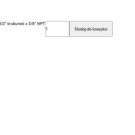
1/2″ śrubunek x 3/8″ NPT
Dodaj do koszyka