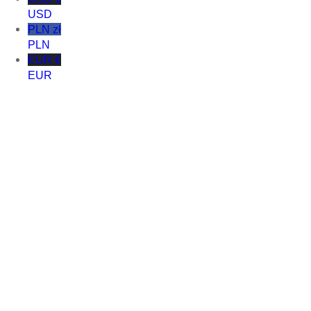
USD
PLN zł
PLN
EUR €
EUR